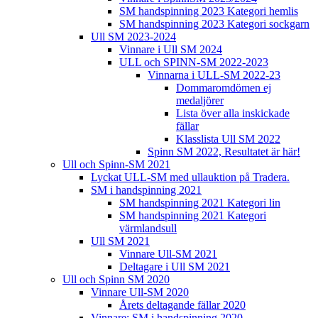
SM handspinning 2023 Kategori hemlis
SM handspinning 2023 Kategori sockgarn
Ull SM 2023-2024
Vinnare i Ull SM 2024
ULL och SPINN-SM 2022-2023
Vinnarna i ULL-SM 2022-23
Dommaromdömen ej
medaljörer
Lista över alla inskickade
fällar
Klasslista Ull SM 2022
Spinn SM 2022, Resultatet är här!
Ull och Spinn-SM 2021
Lyckat ULL-SM med ullauktion på Tradera.
SM i handspinning 2021
SM handspinning 2021 Kategori lin
SM handspinning 2021 Kategori
värmlandsull
Ull SM 2021
Vinnare Ull-SM 2021
Deltagare i Ull SM 2021
Ull och Spinn SM 2020
Vinnare Ull-SM 2020
Årets deltagande fällar 2020
Vinnare: SM i handspinning 2020