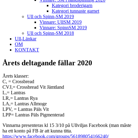
Kategori broderigarn
Kategori tunnaste garnet
Ull och Spinn-SM 2019
Vinnare: UllSM 2019
Vinnare: SpinnSM 2019
Ull och Spinn-SM 2018
Ull-Länkar
OM
KONTAKT
Årets deltagande fällar 2020
Årets klasser:
C, = Crossbread
CVJ,= Crossbread Vit Jämtland
L,= Lantras
LR,= Lantras Rya
LA,= Lantras Allmoge
LPV, = Lantras Päls Vit
LPP= Lantras Päls Pigmenterad
Vinnarna presenteras kl 15 3/10 på Ullviljas Facebook (man måste
ha ett konto på FB är att kunna titta.
https://www.facebook.com/groups/561898054166240/