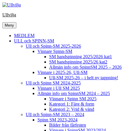
Hoppa
till
Ullvilja
innehåll
Meny
MEDLEM
ULL och SPINN-SM
Ull och Spinn-SM 2025-2026
Vinnare Spinn-SM
SM handspinning 2025/2026 kat1
SM handspinning 2025/26 kat2
Allmän info om SpinnSM 2025 – 2026
Vinnare i 2025-26, Ull-SM
Ull-SM 2025-26 – i helt ny tappning!
Ull och Spinn SM 2024-2025
Vinnare i Ull SM 2025
Allmän info om SpinnSM 2024 – 2025
Vinnare i Spinn SM 2025
Kategori 1: Färg & form
Kategori 2: Vrid & vänd
Ull och Spinn-SM 2023 – 2024
Spinn SM 2023-2024
Bilder från fårfesten
Vinnare i SpinnSM 2023/2024