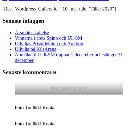
[Best_Wordpress_Gallery id=”10″ gal_title=”fällar 2020″]
Senaste inläggen
Årsmötes kallelse
Vinnarna i årets Spinn och Ull-SM
Ullviljas Prisutdelning och Auktion
Ullvilja på KilsArena
Anmälan till Ull-SM öppnar 1 december och stänger 31
december
Senaste kommentarer
Foto Tuulikki Rooke
Foto Tuulikki Rooke
Foto Tuulikki Rooke