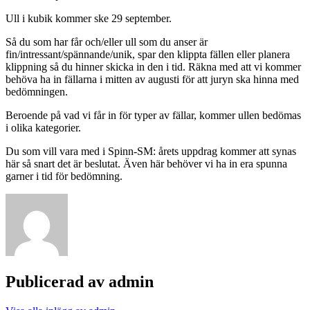
Ull i kubik kommer ske 29 september.
Så du som har får och/eller ull som du anser är
fin/intressant/spännande/unik, spar den klippta fällen eller planera
klippning så du hinner skicka in den i tid. Räkna med att vi kommer
behöva ha in fällarna i mitten av augusti för att juryn ska hinna med
bedömningen.
Beroende på vad vi får in för typer av fällar, kommer ullen bedömas
i olika kategorier.
Du som vill vara med i Spinn-SM: årets uppdrag kommer att synas
här så snart det är beslutat. Även här behöver vi ha in era spunna
garner i tid för bedömning.
Publicerad av
admin