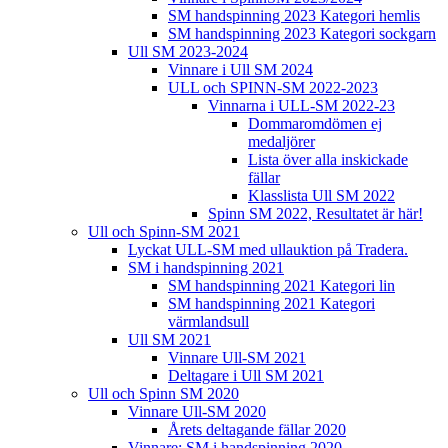
SM handspinning 2023 Kategori hemlis
SM handspinning 2023 Kategori sockgarn
Ull SM 2023-2024
Vinnare i Ull SM 2024
ULL och SPINN-SM 2022-2023
Vinnarna i ULL-SM 2022-23
Dommaromdömen ej
medaljörer
Lista över alla inskickade
fällar
Klasslista Ull SM 2022
Spinn SM 2022, Resultatet är här!
Ull och Spinn-SM 2021
Lyckat ULL-SM med ullauktion på Tradera.
SM i handspinning 2021
SM handspinning 2021 Kategori lin
SM handspinning 2021 Kategori
värmlandsull
Ull SM 2021
Vinnare Ull-SM 2021
Deltagare i Ull SM 2021
Ull och Spinn SM 2020
Vinnare Ull-SM 2020
Årets deltagande fällar 2020
Vinnare: SM i handspinning 2020