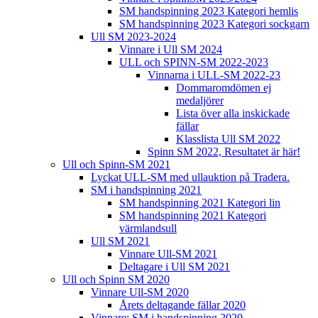
SM handspinning 2023 Kategori hemlis
SM handspinning 2023 Kategori sockgarn
Ull SM 2023-2024
Vinnare i Ull SM 2024
ULL och SPINN-SM 2022-2023
Vinnarna i ULL-SM 2022-23
Dommaromdömen ej
medaljörer
Lista över alla inskickade
fällar
Klasslista Ull SM 2022
Spinn SM 2022, Resultatet är här!
Ull och Spinn-SM 2021
Lyckat ULL-SM med ullauktion på Tradera.
SM i handspinning 2021
SM handspinning 2021 Kategori lin
SM handspinning 2021 Kategori
värmlandsull
Ull SM 2021
Vinnare Ull-SM 2021
Deltagare i Ull SM 2021
Ull och Spinn SM 2020
Vinnare Ull-SM 2020
Årets deltagande fällar 2020
Vinnare: SM i handspinning 2020