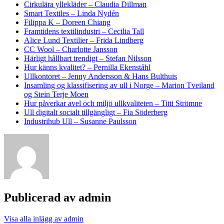
Cirkulära yllekläder – Claudia Dillman
Smart Textiles – Linda Nydén
Filippa K – Doreen Chiang
Framtidens textilindustri – Cecilia Tall
Alice Lund Textilier – Frida Lindberg
CC Wool – Charlotte Jansson
Härligt hållbart trendigt – Stefan Nilsson
Hur känns kvalitet? – Pernilla Ekenståhl
Ullkontoret – Jenny Andersson & Hans Bulthuis
Insamling og klassifisering av ull i Norge – Marion Tveiland
og Stein Terje Moen
Hur påverkar avel och miljö ullkvaliteten – Titti Strömne
Ull digitalt socialt tillgängligt – Fia Söderberg
Industrihub Ull – Susanne Paulsson
Publicerad av
admin
Visa alla inlägg av admin