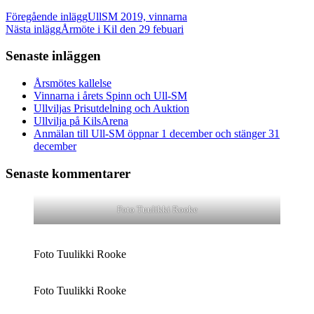
Inläggsnavigering
Föregående inlägg
UllSM 2019, vinnarna
Nästa inlägg
Årmöte i Kil den 29 febuari
Senaste inläggen
Årsmötes kallelse
Vinnarna i årets Spinn och Ull-SM
Ullviljas Prisutdelning och Auktion
Ullvilja på KilsArena
Anmälan till Ull-SM öppnar 1 december och stänger 31
december
Senaste kommentarer
Foto Tuulikki Rooke
Foto Tuulikki Rooke
Foto Tuulikki Rooke