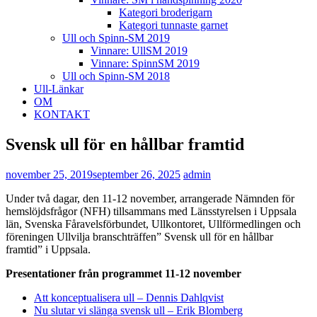
Kategori broderigarn
Kategori tunnaste garnet
Ull och Spinn-SM 2019
Vinnare: UllSM 2019
Vinnare: SpinnSM 2019
Ull och Spinn-SM 2018
Ull-Länkar
OM
KONTAKT
Svensk ull för en hållbar framtid
november 25, 2019
september 26, 2025
admin
Under två dagar, den 11-12 november, arrangerade Nämnden för
hemslöjdsfrågor (NFH) tillsammans med Länsstyrelsen i Uppsala
län, Svenska Fåravelsförbundet, Ullkontoret, Ullförmedlingen och
föreningen Ullvilja branschträffen” Svensk ull för en hållbar
framtid” i Uppsala.
Presentationer från programmet 11-12 november
Att konceptualisera ull – Dennis Dahlqvist
Nu slutar vi slänga svensk ull – Erik Blomberg