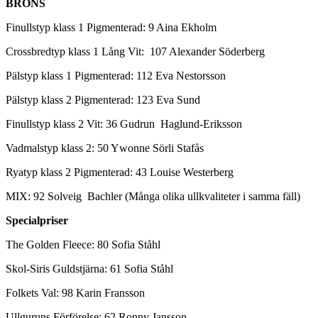
BRONS
Finullstyp klass 1 Pigmenterad: 9 ​Aina Ekholm
Crossbredtyp klass 1 Lång Vit: 107 ​Alexander Söderberg
Pälstyp klass 1 Pigmenterad: 112​ Eva Nestorsson​
Pälstyp klass 2 Pigmenterad: 123 ​Eva Sund
Finullstyp klass 2 Vit: 36​ Gudrun Haglund-Eriksson
Vadmalstyp klass 2: 50 Ywonne Sörli Stafås
Ryatyp klass 2 Pigmenterad: 43 Louise Westerberg​
MIX: 92 Solveig Bachler (Många olika ullkvaliteter i samma fäll)
Specialpriser
The Golden Fleece: 80 ​Sofia Ståhl
Skol-Siris Guldstjärna: 61 ​​Sofia Ståhl​
Folkets Val: 98 Karin Fransson
Ullguruns Förförelse: 62 Ronny Jansson