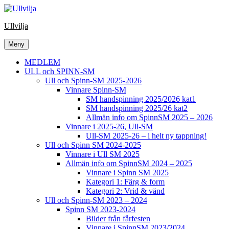
Hoppa
till
Ullvilja
innehåll
Meny
MEDLEM
ULL och SPINN-SM
Ull och Spinn-SM 2025-2026
Vinnare Spinn-SM
SM handspinning 2025/2026 kat1
SM handspinning 2025/26 kat2
Allmän info om SpinnSM 2025 – 2026
Vinnare i 2025-26, Ull-SM
Ull-SM 2025-26 – i helt ny tappning!
Ull och Spinn SM 2024-2025
Vinnare i Ull SM 2025
Allmän info om SpinnSM 2024 – 2025
Vinnare i Spinn SM 2025
Kategori 1: Färg & form
Kategori 2: Vrid & vänd
Ull och Spinn-SM 2023 – 2024
Spinn SM 2023-2024
Bilder från fårfesten
Vinnare i SpinnSM 2023/2024