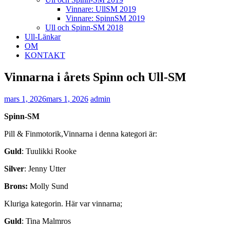
Vinnare: UllSM 2019
Vinnare: SpinnSM 2019
Ull och Spinn-SM 2018
Ull-Länkar
OM
KONTAKT
Vinnarna i årets Spinn och Ull-SM
mars 1, 2026
mars 1, 2026
admin
Spinn-SM
Pill & Finmotorik,Vinnarna i denna kategori är:
Guld
: Tuulikki Rooke
Silver
: Jenny Utter
Brons:
Molly Sund
Kluriga kategorin. Här var vinnarna;
Guld
: Tina Malmros