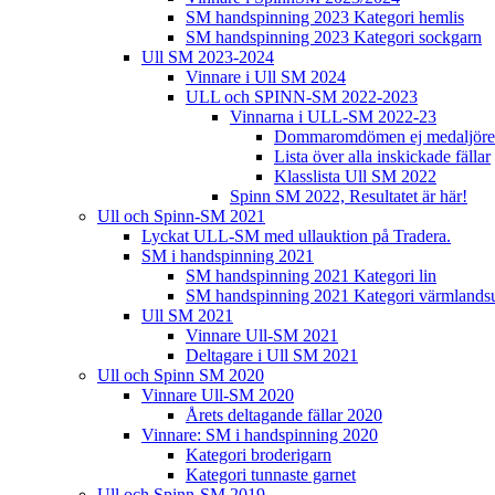
SM handspinning 2023 Kategori hemlis
SM handspinning 2023 Kategori sockgarn
Ull SM 2023-2024
Vinnare i Ull SM 2024
ULL och SPINN-SM 2022-2023
Vinnarna i ULL-SM 2022-23
Dommaromdömen ej medaljöre
Lista över alla inskickade fällar
Klasslista Ull SM 2022
Spinn SM 2022, Resultatet är här!
Ull och Spinn-SM 2021
Lyckat ULL-SM med ullauktion på Tradera.
SM i handspinning 2021
SM handspinning 2021 Kategori lin
SM handspinning 2021 Kategori värmlandsu
Ull SM 2021
Vinnare Ull-SM 2021
Deltagare i Ull SM 2021
Ull och Spinn SM 2020
Vinnare Ull-SM 2020
Årets deltagande fällar 2020
Vinnare: SM i handspinning 2020
Kategori broderigarn
Kategori tunnaste garnet
Ull och Spinn-SM 2019