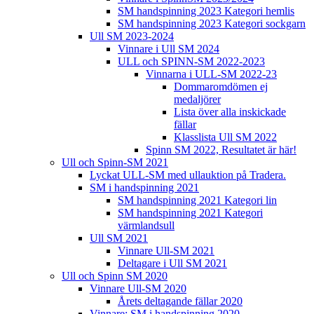
SM handspinning 2023 Kategori hemlis
SM handspinning 2023 Kategori sockgarn
Ull SM 2023-2024
Vinnare i Ull SM 2024
ULL och SPINN-SM 2022-2023
Vinnarna i ULL-SM 2022-23
Dommaromdömen ej
medaljörer
Lista över alla inskickade
fällar
Klasslista Ull SM 2022
Spinn SM 2022, Resultatet är här!
Ull och Spinn-SM 2021
Lyckat ULL-SM med ullauktion på Tradera.
SM i handspinning 2021
SM handspinning 2021 Kategori lin
SM handspinning 2021 Kategori
värmlandsull
Ull SM 2021
Vinnare Ull-SM 2021
Deltagare i Ull SM 2021
Ull och Spinn SM 2020
Vinnare Ull-SM 2020
Årets deltagande fällar 2020
Vinnare: SM i handspinning 2020