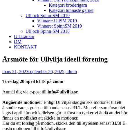
Kategori broderigarn
Kategori tunnaste garnet
Ull och Spinn-SM 2019
Vinnare: UllSM 2019
Vinnare: SpinnSM 2019
Ull och Spinn-SM 2018
Ull-Länkar
OM
KONTAKT
Årsmöte för Ullvilja ideell förening
mars 21, 2023
september 26, 2025
admin
Torsdag 20 april kl 18 på zoom
Anmäl dig via e-post till
info@ullvilja.se
Angående motioner
: Enligt Ullviljas stadgar ska motioner till ett
årsmöte vara styrelsen tillhanda senast 31/1. Men eftersom årsmötet
lagts i april i år och kallelsen går ut först nu tycker vi ändå att det bör
finnas en möjlighet att skicka in motioner.
Har du ett förslag på motion, skicka den till styrelsen senast
31/3
! E-
posta motionen till info@ullvilja.se