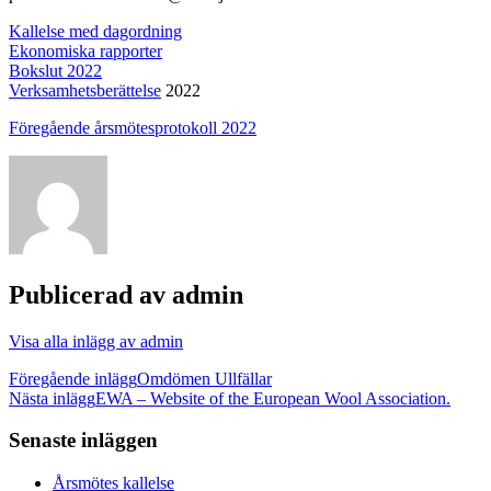
Kallelse med dagordning
Ekonomiska rapporter
Bokslut 2022
Verksamhetsberättelse
2022
Föregående årsmötesprotokoll 2022
Publicerad av
admin
Visa alla inlägg av admin
Inläggsnavigering
Föregående inlägg
Omdömen Ullfällar
Nästa inlägg
EWA – Website of the European Wool Association.
Senaste inläggen
Årsmötes kallelse