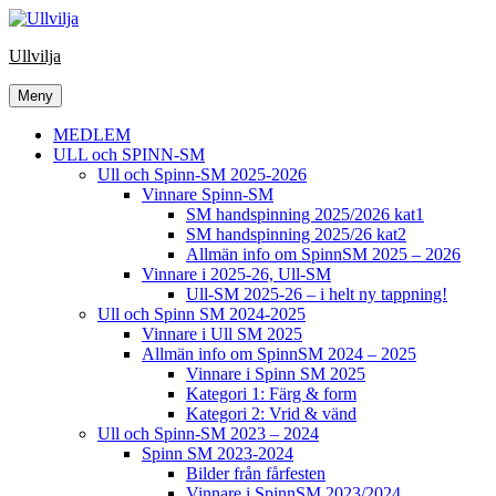
Hoppa
till
Ullvilja
innehåll
Meny
MEDLEM
ULL och SPINN-SM
Ull och Spinn-SM 2025-2026
Vinnare Spinn-SM
SM handspinning 2025/2026 kat1
SM handspinning 2025/26 kat2
Allmän info om SpinnSM 2025 – 2026
Vinnare i 2025-26, Ull-SM
Ull-SM 2025-26 – i helt ny tappning!
Ull och Spinn SM 2024-2025
Vinnare i Ull SM 2025
Allmän info om SpinnSM 2024 – 2025
Vinnare i Spinn SM 2025
Kategori 1: Färg & form
Kategori 2: Vrid & vänd
Ull och Spinn-SM 2023 – 2024
Spinn SM 2023-2024
Bilder från fårfesten
Vinnare i SpinnSM 2023/2024